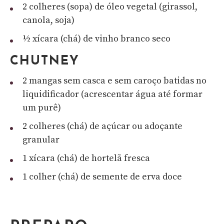
2 colheres (sopa) de óleo vegetal (girassol,
canola, soja)
½ xícara (chá) de vinho branco seco
CHUTNEY
2 mangas sem casca e sem caroço batidas no
liquidificador (acrescentar água até formar
um purê)
2 colheres (chá) de açúcar ou adoçante
granular
1 xícara (chá) de hortelã fresca
1 colher (chá) de semente de erva doce